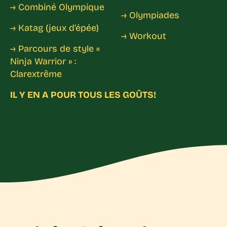
→ Combiné Olympique
→ Olympiades
→ Katag (jeux d’épée)
→ Workout
→ Parcours de style «
Ninja Warrior » :
Clarextrême
IL Y EN A POUR TOUS LES GOÛTS!