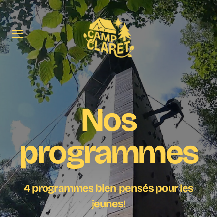
Camp
Claret
Nos
programmes
4 programmes bien pensés pour les
jeunes!